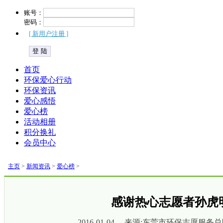
账号：
密码：
[ 新用户注册 ]
首页
环保爱心行动
环保资讯
爱心感悟
爱心榜
活动相册
积分换礼
会员中心
主页
>
新闻资讯
>
爱心榜
>
感谢热心志愿者孙虎
2016-01-04 来源:东莞市环保志愿服务